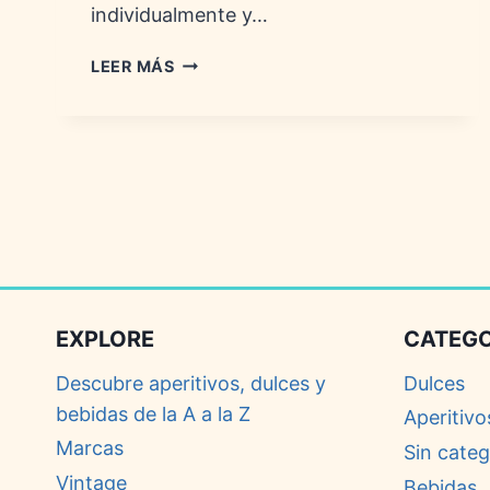
individualmente y…
LAFFY
LEER MÁS
TAFFY:
HISTORIA,
SABORES
Y
ENVASES
EXPLORE
CATEGO
Descubre aperitivos, dulces y
Dulces
bebidas de la A a la Z
Aperitivo
Marcas
Sin categ
Vintage
Bebidas