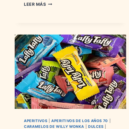
CARAMELOS
LEER MÁS
NERDS:
HISTORIA,
SABORES
E
INGREDIENTES
APERITIVOS
|
APERITIVOS DE LOS AÑOS 70
|
CARAMELOS DE WILLY WONKA
|
DULCES
|