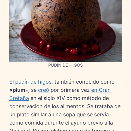
PUDÍN DE HIGOS
El pudín de higos
, también conocido como
«plum
», se
creó
por primera vez
en Gran
Bretaña
en el siglo XIV como método de
conservación de los alimentos. Se trataba de
un plato similar a una sopa que se servía
como comida durante el ayuno previo a la
Navidad. Se mezclaban carne de ternera y