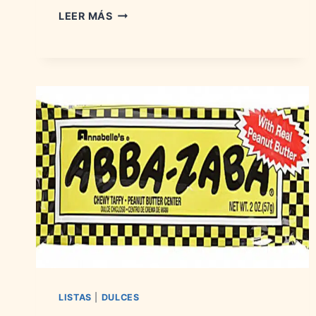
LOS
LEER MÁS
MEJORES
DULCES
DEL
MUNDO:
HISTORIA,
MARCAS
Y
VARIEDADES
LISTAS
|
DULCES