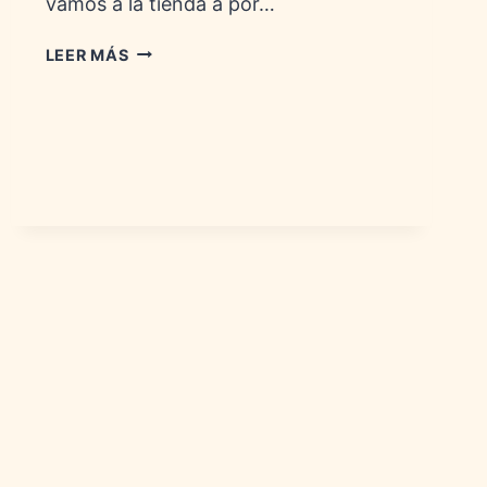
vamos a la tienda a por…
MARCAS
LEER MÁS
DE
HELADOS:
HISTORIA,
SABORES
Y
VARIEDADES