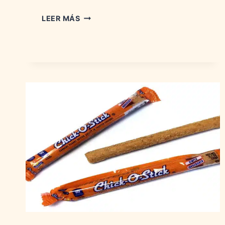
CARAMELOS
LEER MÁS
DE
TODA
LA
VIDA:
HISTORIA,
SABORES
Y
MARCAS