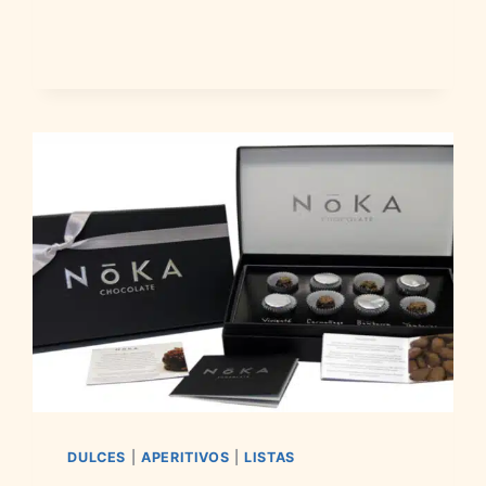
CINE:
HISTORIA,
MARCAS
Y
VARIEDADES
DULCES
|
APERITIVOS
|
LISTAS