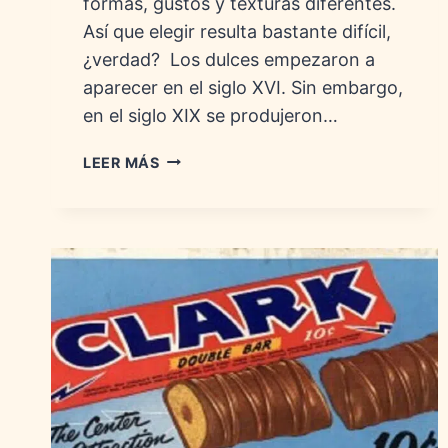
formas, gustos y texturas diferentes.
Así que elegir resulta bastante difícil,
¿verdad? Los dulces empezaron a
aparecer en el siglo XVI. Sin embargo,
en el siglo XIX se produjeron…
EL
LEER MÁS
DULCE
ESTADOUNIDENSE
MÁS
ANTIGUO
QUE
AÚN
SE
FABRICA:
HISTORIA,
MARCAS
Y
CURIOSIDADES