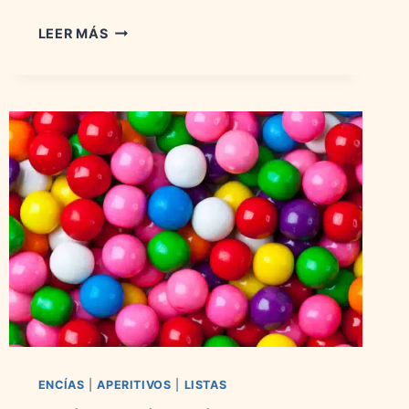
LAS
LEER MÁS
MARCAS
DE
PATATAS
FRITAS
MÁS
VENDIDAS:
HISTORIA,
MARCAS
Y
SABORES
ENCÍAS
|
APERITIVOS
|
LISTAS