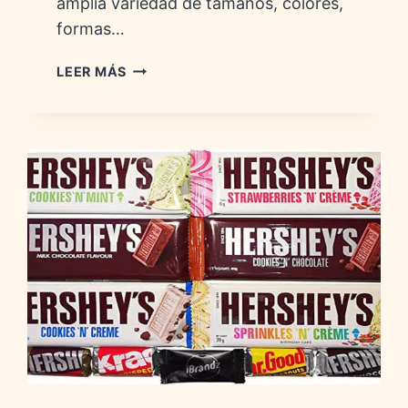
amplia variedad de tamaños, colores,
formas…
LAS
LEER MÁS
TABLETAS
DE
CHOCOLATE
MÁS
CARAS:
PRECIO,
MARCAS
Y
DATOS
CURIOSOS