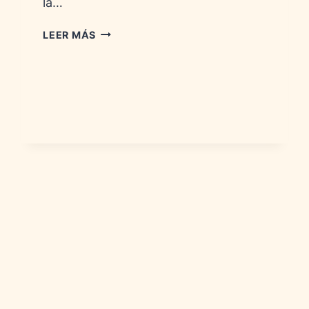
la…
DULCES:
LEER MÁS
HISTORIA,
VALOR
NUTRICIONAL
Y
DATOS
CURIOSOS