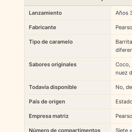
Lanzamiento
Años 
Fabricante
Pears
Tipo de caramelo
Barrit
difere
Sabores originales
Coco, 
nuez d
Todavía disponible
No, de
País de origen
Estad
Empresa matriz
Pears
Número de compartimentos
Siete 